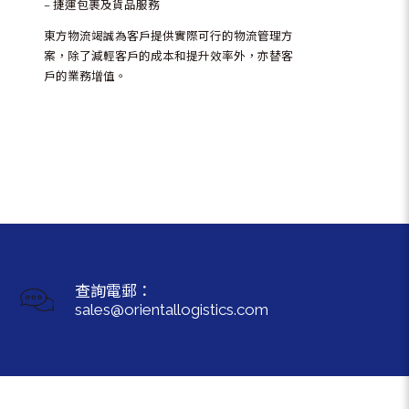
– 捷運包裹及貨品服務
東方物流竭誠為客戶提供實際可行的物流管理方
案，除了減輕客戶的成本和提升效率外，亦替客
戶的業務增值。
查詢電郵：
sales@orientallogistics.com