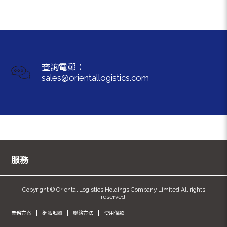
查詢電郵：
sales@orientallogistics.com
服務
Copyright © Oriental Logistics Holdings Company Limited All rights
reserved.
業務方案
網站地圖
聯絡方法
使用條款