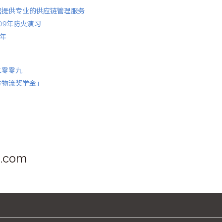
馆提供专业的供应链管理服务
09年防火演习
9年
二零零九
方物流奖学金」
s.com