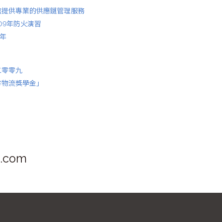
館提供專業的供應鏈管理服務
09年防火演習
9年
二零零九
方物流獎學金」
s.com