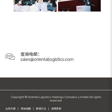
查询电邮：
sales@orientallogistics.com
Copyright © Oriental Logistics Holdings Company Limited All rights
reserved.
业务方案
网站地图
联络方法
使用条款