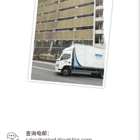
查询电邮：
sales@orientallogistics.com