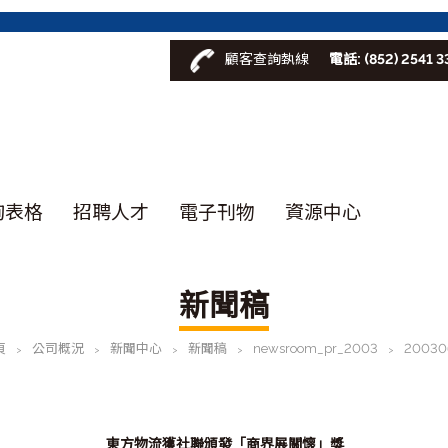
顧客查詢埶線
電話: (852) 2541 3
詢表格
招聘人才
電子刊物
資源中心
新聞稿
頁
公司概況
新聞中心
新聞稿
newsroom_pr_2003
20030
>
>
>
>
>
東方物流獲社聯頒發「商界展關懷」獎