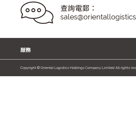
查詢電郵：
sales@orientallogistic
服務
Copyright © Oriental Logistics Holdings Company Limited All rights re