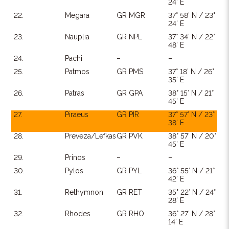
24′ E
22.
Megara
GR MGR
37° 58′ N / 23°
24′ E
23.
Nauplia
GR NPL
37° 34′ N / 22°
48′ E
24.
Pachi
–
–
25.
Patmos
GR PMS
37° 18′ N / 26°
35′ E
26.
Patras
GR GPA
38° 15′ N / 21°
45′ E
27.
Piraeus
GR PIR
37° 57′ N / 23°
38′ E
28.
Preveza/Lefkas
GR PVK
38° 57′ N / 20°
45′ E
29.
Prinos
–
–
30.
Pylos
GR PYL
36° 55′ N / 21°
42′ E
31.
Rethymnon
GR RET
35° 22′ N / 24°
28′ E
32.
Rhodes
GR RHO
36° 27′ N / 28°
14′ E