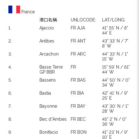
France
港口名稱:
UNLOCODE:
LAT/LONG:
1.
Ajaccio
FR AJA
41° 55′ N / 8°
44′ E
2.
Antibes
FR ANT
43° 33′ N / 7°
8′ W
3.
Arcachon
FR ARC
44° 33′ N / 1°
15′ W
4.
Basse Terre
FR
15° 59′ N / 61°
GP BBR
44′ W
5.
Bassens
FR BAS
44° 50′ N / 0°
34′ W
6.
Bastia
FR BIA
42° 41′ N / 9°
25′ E
7.
Bayonne
FR BAY
43° 30′ N / 1°
28′ W
8.
Bec d*Ambes
FR BEC
45° 2′ N / 0°
36′ W
9.
Bonifacio
FR BON
41° 23′ N / 9°
10′ E