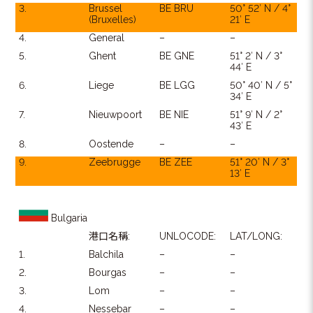
3.
Brussel
BE BRU
50° 52′ N / 4°
(Bruxelles)
21′ E
4.
General
–
–
5.
Ghent
BE GNE
51° 2′ N / 3°
44′ E
6.
Liege
BE LGG
50° 40′ N / 5°
34′ E
7.
Nieuwpoort
BE NIE
51° 9′ N / 2°
43′ E
8.
Oostende
–
–
9.
Zeebrugge
BE ZEE
51° 20′ N / 3°
13′ E
Bulgaria
港口名稱:
UNLOCODE:
LAT/LONG:
1.
Balchila
–
–
2.
Bourgas
–
–
3.
Lom
–
–
4.
Nessebar
–
–