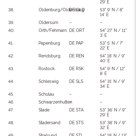
29′ E
38.
Oldenburg/Oldenburg
DE OLO
53° 9′ N / 8°
14′ E
39.
Oldersum
–
–
40.
Orth/Fehmarn
DE ORT
54° 27′ N / 11°
3′ E
41.
Papenburg
DE PAP
53° 5′ N / 7°
22′ E
42.
Rendsburg
DE REN
54° 18′ N / 9°
40′ E
43.
Rostock
DE RSK
54° 9′ N / 12°
8′ E
44.
Schleswig
DE SLS
54° 31′ N / 9°
34′ E
45.
Schulau
–
–
46.
Schwarzenhutten
–
–
47.
Stade
DE STA
53° 36′ N / 9°
29′ E
48.
Stadersand
DE STS
53° 38′ N / 9°
32′ E
49.
Stralsund
DE STL
54° 18′ N / 13°