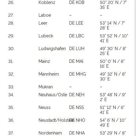
26.
Koblenz
DE KOB
50° 20′ N / 7°
35′ E
27.
Laboe
–
–
28.
Leer
DE LEE
53° 14′ N / 7°
28′ E
29.
Lubeck
DE LBC
53° 52′ N / 10°
41′ E
30.
Ludwigshafen
DE LUH
49° 30′ N / 8°
25′ E
31.
Mainz
DE MAI
50° 0′ N / 8°
16′ E
32.
Mannheim
DE MHG
49° 32′ N / 8°
30′ E
33.
Mukran
–
–
34.
Neuhaus/Oste
DE NEH
53° 48′ N / 9°
2′ E
35.
Neuss
DE NSS
51° 12′ N / 6°
41′ E
36.
Neustadt/Holstein
DE NHO
54° 6′ N / 10°
49′ E
37.
Nordenham
DE NHA
53° 29′ N / 8°