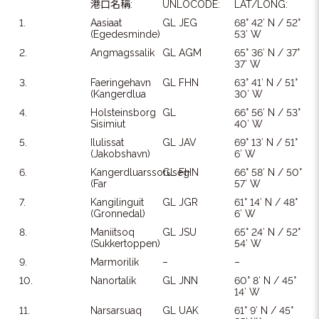
港口名稱:
UNLOCODE:
LAT/LONG:
1.
Aasiaat
GL JEG
68° 42′ N / 52°
(Egedesminde)
53′ W
2.
Angmagssalik
GL AGM
65° 36′ N / 37°
37′ W
3.
Faeringehavn
GL FHN
63° 41′ N / 51°
(Kangerdlua
30′ W
4.
Holsteinsborg
GL
66° 56′ N / 53°
Sisimiut
40′ W
5.
Ilulissat
GL JAV
69° 13′ N / 51°
(Jakobshavn)
6′ W
6.
Kangerdluarssoruseg
GL FHN
66° 58′ N / 50°
(Far
57′ W
7.
Kangilinguit
GL JGR
61° 14′ N / 48°
(Gronnedal)
6′ W
8.
Maniitsoq
GL JSU
65° 24′ N / 52°
(Sukkertoppen)
54′ W
9.
Marmorilik
–
–
10.
Nanortalik
GL JNN
60° 8′ N / 45°
14′ W
11.
Narsarsuaq
GL UAK
61° 9′ N / 45°