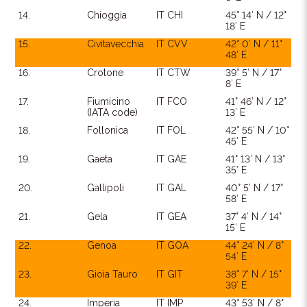
14.
Chioggia
IT CHI
45° 14′ N / 12°
18′ E
15.
Civitavecchia
IT CVV
42° 0′ N / 11°
48′ E
16.
Crotone
IT CTW
39° 5′ N / 17°
8′ E
17.
Fiumicino
IT FCO
41° 46′ N / 12°
(IATA code)
13′ E
18.
Follonica
IT FOL
42° 55′ N / 10°
45′ E
19.
Gaeta
IT GAE
41° 13′ N / 13°
35′ E
20.
Gallipoli
IT GAL
40° 5′ N / 17°
58′ E
21.
Gela
IT GEA
37° 4′ N / 14°
15′ E
22.
Genoa
IT GOA
44° 24′ N / 8°
54′ E
23.
Gioia Tauro
IT GIT
38° 7′ N / 15°
39′ E
24.
Imperia
IT IMP
43° 53′ N / 8°