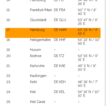
14.
Flensburg
DE FLF
54° 48′ N / 9°
26′ E
15.
Frankfurt/Main
DE FRA
50° 7′ N / 8°
40′ E
16.
Gluckstadt
DE GLU
53° 47′ N / 9°
25′ E
17.
Hamburg
DE HAM
53° 33′ N / 9°
59′ E
18.
Heiligenhafen
DE HHF
54° 22′ N / 10°
59′ E
19.
Husum
–
–
20.
Itzehoe
DE ITZ
53° 55′ N / 9°
31′ E
21.
Karlsruhe
DE KAE
49° 3′ N / 8°
20′ E
22.
Kaufungen
–
–
23.
Kehl
DE KEH
48° 35′ N / 7°
50′ E
24.
Kiel
DE KEL
54° 19′ N / 10°
10′ E
25.
Kiel Canal
–
–