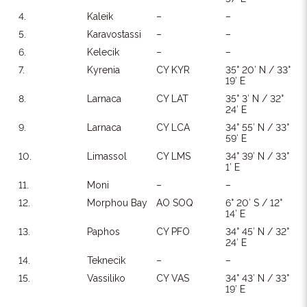
4.
Kaleik
–
–
5.
Karavostassi
–
–
6.
Kelecik
–
–
7.
Kyrenia
CY KYR
35° 20′ N / 33°
19′ E
8.
Larnaca
CY LAT
35° 3′ N / 32°
24′ E
9.
Larnaca
CY LCA
34° 55′ N / 33°
59′ E
10.
Limassol
CY LMS
34° 39′ N / 33°
1′ E
11.
Moni
–
–
12.
Morphou Bay
AO SOQ
6° 20′ S / 12°
14′ E
13.
Paphos
CY PFO
34° 45′ N / 32°
24′ E
14.
Teknecik
–
–
15.
Vassiliko
CY VAS
34° 43′ N / 33°
19′ E