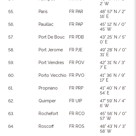
2′ W
55.
Paris
FR PAR
48° 57′ N / 2°
16′ E
56.
Pauillac
FR PAP
45° 12′ N / 0°
45′ W
57.
Port De Bouc
FR PDB
43° 25′ N / 5°
0′ E
58.
Port Jerome
FR PJE
49° 28′ N / 0°
31′ E
59.
Port Vendres
FR POV
42° 31′ N / 3°
7′ E
60.
Porto Vecchio
FR PVO
41° 36′ N / 9°
17′ E
61.
Propriano
FR PRP
41° 40′ N / 8°
54′ E
62.
Quimper
FR UIP
47° 59′ N / 4°
6′ W
63.
Rochefort
FR RCO
45° 56′ N / 0°
57′ W
64.
Roscoff
FR ROS
48° 43′ N / 3°
58′ W