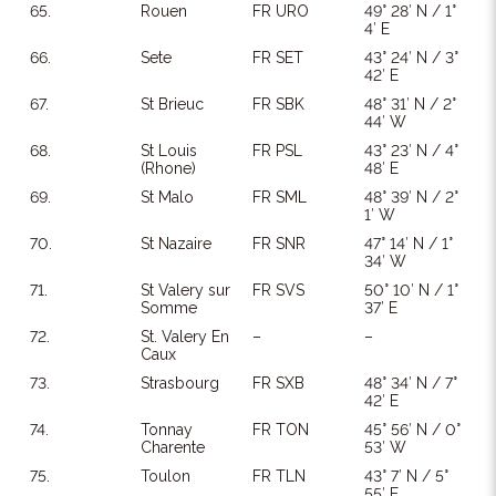
65.
Rouen
FR URO
49° 28′ N / 1°
4′ E
66.
Sete
FR SET
43° 24′ N / 3°
42′ E
67.
St Brieuc
FR SBK
48° 31′ N / 2°
44′ W
68.
St Louis
FR PSL
43° 23′ N / 4°
(Rhone)
48′ E
69.
St Malo
FR SML
48° 39′ N / 2°
1′ W
70.
St Nazaire
FR SNR
47° 14′ N / 1°
34′ W
71.
St Valery sur
FR SVS
50° 10′ N / 1°
Somme
37′ E
72.
St. Valery En
–
–
Caux
73.
Strasbourg
FR SXB
48° 34′ N / 7°
42′ E
74.
Tonnay
FR TON
45° 56′ N / 0°
Charente
53′ W
75.
Toulon
FR TLN
43° 7′ N / 5°
55′ E