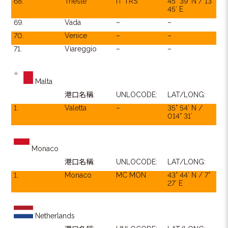
68.
Trieste
IT TRS
45° 39′ N / 13°
45′ E
69.
Vada
–
–
70.
Venice
–
–
71.
Viareggio
–
–
Malta
港口名稱:
UNLOCODE:
LAT/LONG:
1.
Valetta
–
35° 54′ N /
014° 31′
Monaco
港口名稱:
UNLOCODE:
LAT/LONG:
1.
Monaco
MC MON
43° 44′ N / 7°
27′ E
Netherlands