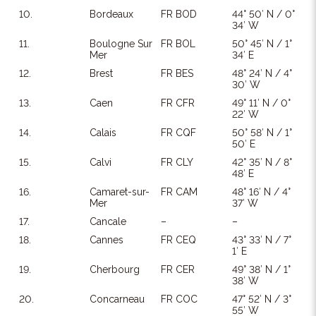
10.
Bordeaux
FR BOD
44° 50′ N / 0°
34′ W
11.
Boulogne Sur
FR BOL
50° 45′ N / 1°
Mer
34′ E
12.
Brest
FR BES
48° 24′ N / 4°
30′ W
13.
Caen
FR CFR
49° 11′ N / 0°
22′ W
14.
Calais
FR CQF
50° 58′ N / 1°
50′ E
15.
Calvi
FR CLY
42° 35′ N / 8°
48′ E
16.
Camaret-sur-
FR CAM
48° 16′ N / 4°
Mer
37′ W
17.
Cancale
–
–
18.
Cannes
FR CEQ
43° 33′ N / 7°
1′ E
19.
Cherbourg
FR CER
49° 38′ N / 1°
38′ W
20.
Concarneau
FR COC
47° 52′ N / 3°
55′ W