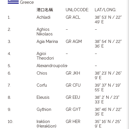
Greece
港口名稱:
UNLOCODE:
LAT/LONG:
1.
Achladi
GR ACL
38° 53′ N / 22°
49′ E
2.
Aghios
–
–
Nikolaos
3.
Agia Marina
GR AGM
38° 54′ N / 22°
36′ E
4.
Agioi
–
–
Theodori
5.
Alexandroupolis
–
–
6.
Chios
GR JKH
38° 23′ N / 26°
9′ E
7.
Corfu
GR CFU
39° 37′ N / 19°
55′ E
8.
Eleusis
GR EEU
38° 2′ N / 23°
33′ E
9.
Gythion
GR GYT
36° 46′ N / 22°
35′ E
10.
Iraklion
GR HER
35° 16′ N / 25°
(Heraklion)
9′ E