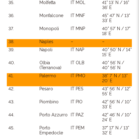
35.
Molfetta
IT MOL
41° 13′ N / 16°
36′ E
36.
Monfalcone
IT MNF
45° 47′ N / 13°
33′ E
37.
Monopoli
IT MNP
40° 57′ N / 17°
18′ E
38.
Naples
–
–
39.
Napoli
IT NAP
40° 50′ N / 14°
15′ E
40.
Olbia
IT OLB
40° 56′ N /
(Terranova)
40° 56′ N
41.
Palermo
IT PMO
38° 7′ N / 13°
20′ E
42.
Pesaro
IT PES
43° 56′ N / 12°
55′ E
43.
Piombino
IT PIO
42° 56′ N / 10°
33′ E
44.
Porto Azzurro
IT PAZ
42° 46′ N / 10°
24′ E
45.
Porto
IT PEM
37° 17′ N / 13°
Empedocle
32′ E