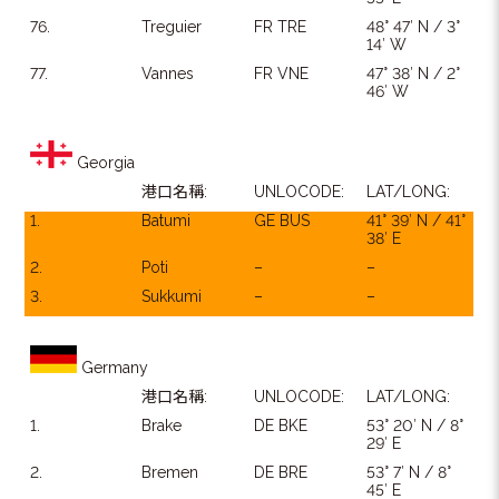
76.
Treguier
FR TRE
48° 47′ N / 3°
14′ W
77.
Vannes
FR VNE
47° 38′ N / 2°
46′ W
Georgia
港口名稱:
UNLOCODE:
LAT/LONG:
1.
Batumi
GE BUS
41° 39′ N / 41°
38′ E
2.
Poti
–
–
3.
Sukkumi
–
–
Germany
港口名稱:
UNLOCODE:
LAT/LONG:
1.
Brake
DE BKE
53° 20′ N / 8°
29′ E
2.
Bremen
DE BRE
53° 7′ N / 8°
45′ E