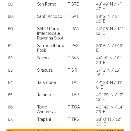
58.
San Remo
IT SRE
43° 49′ N / 7°
47′ E
59.
Sant* Antioco
IT SAT
39° 2′ N / 8°
26′ E
60.
SAPIR Porto
IT RAN
44° 25′ N / 12°
Intermodale
12′ E
Ravenna S.p.A.
61.
Sarroch (Porto
IT PFX
39° 5′ N / 9° 2′
Foxi)
E
62.
Savona
IT SVN
44° 18′ N / 8°
29′ E
63.
Siracusa
IT SIR
37° 3′ N / 15°
18′ E
64.
Talamone
IT TAL
42° 33′ N / 11°
8′ E
65.
Taranto
IT TAR
40° 29′ N / 17°
13′ E
66.
Torre
IT TOA
40° 42′ N / 14°
Annunziata
23′ E
67.
Trapani
IT TPS
38° 0′ N / 12°
30′ E