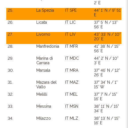
2′ E
25.
La Spezia
IT SPE
44° 1′ N / 9° 51′
E
26.
Licata
IT LIC
37° 5′ N / 13°
56′ E
27.
Livorno
IT LIV
43° 33′ N / 10°
20′ E
28.
Manfredonia
IT MFR
41° 38′ N / 15°
56′ E
29.
Marina di
IT MDC
44° 2′ N / 10°
Carrara
3′ E
30.
Marsala
IT MRA
37° 46′ N / 12°
26′ E
31.
Mazara del
IT MAZ
37° 34′ N / 1°
Vallo
15′ W
32.
Melilli
IT MEL
37° 7′ N / 15°
16′ E
33.
Messina
IT MSN
38° 11′ N / 15°
34′ E
34.
Milazzo
IT MLZ
38° 13′ N / 15°
16′ E