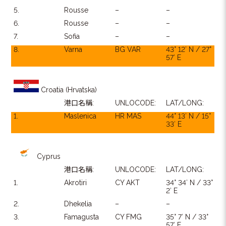
5.
Rousse
–
–
6.
Rousse
–
–
7.
Sofia
–
–
8.
Varna
BG VAR
43° 12′ N / 27°
57′ E
Croatia (Hrvatska)
港口名稱:
UNLOCODE:
LAT/LONG:
1.
Maslenica
HR MAS
44° 13′ N / 15°
33′ E
Cyprus
港口名稱:
UNLOCODE:
LAT/LONG:
1.
Akrotiri
CY AKT
34° 34′ N / 33°
2′ E
2.
Dhekelia
–
–
3.
Famagusta
CY FMG
35° 7′ N / 33°
57′ E