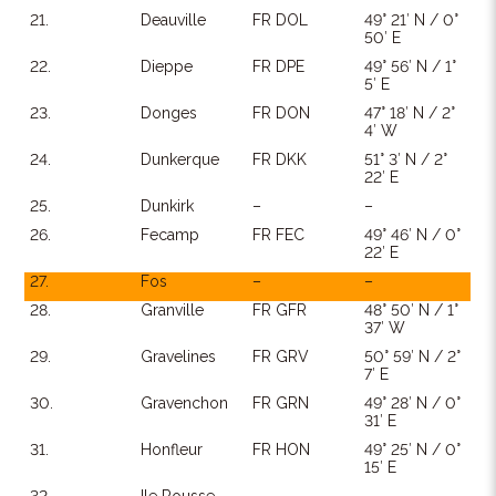
21.
Deauville
FR DOL
49° 21′ N / 0°
50′ E
22.
Dieppe
FR DPE
49° 56′ N / 1°
5′ E
23.
Donges
FR DON
47° 18′ N / 2°
4′ W
24.
Dunkerque
FR DKK
51° 3′ N / 2°
22′ E
25.
Dunkirk
–
–
26.
Fecamp
FR FEC
49° 46′ N / 0°
22′ E
27.
Fos
–
–
28.
Granville
FR GFR
48° 50′ N / 1°
37′ W
29.
Gravelines
FR GRV
50° 59′ N / 2°
7′ E
30.
Gravenchon
FR GRN
49° 28′ N / 0°
31′ E
31.
Honfleur
FR HON
49° 25′ N / 0°
15′ E