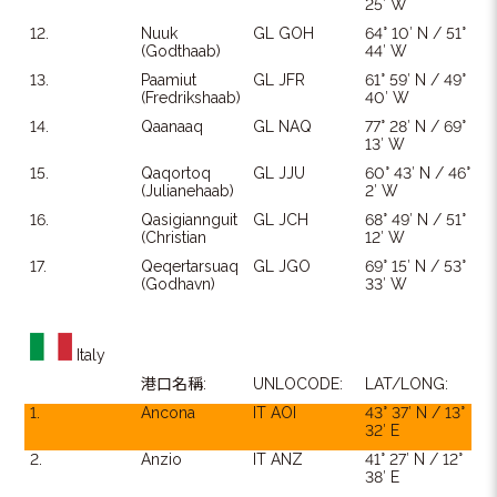
25′ W
12.
Nuuk
GL GOH
64° 10′ N / 51°
(Godthaab)
44′ W
13.
Paamiut
GL JFR
61° 59′ N / 49°
(Fredrikshaab)
40′ W
14.
Qaanaaq
GL NAQ
77° 28′ N / 69°
13′ W
15.
Qaqortoq
GL JJU
60° 43′ N / 46°
(Julianehaab)
2′ W
16.
Qasigiannguit
GL JCH
68° 49′ N / 51°
(Christian
12′ W
17.
Qeqertarsuaq
GL JGO
69° 15′ N / 53°
(Godhavn)
33′ W
Italy
港口名稱:
UNLOCODE:
LAT/LONG:
1.
Ancona
IT AOI
43° 37′ N / 13°
32′ E
2.
Anzio
IT ANZ
41° 27′ N / 12°
38′ E