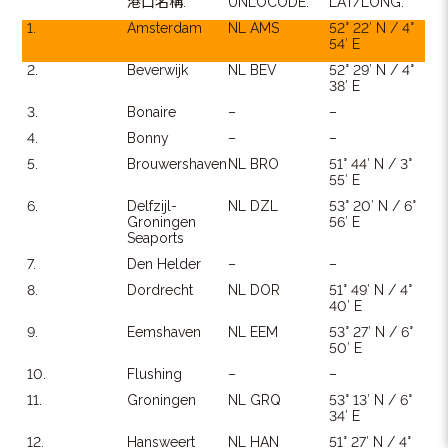
港口名稱:
UNLOCODE:
LAT/LONG:
1.
Amsterdam
NL AMS
52° 22′ N / 4°
54′ E
2.
Beverwijk
NL BEV
52° 29′ N / 4°
38′ E
3.
Bonaire
–
–
4.
Bonny
–
–
5.
Brouwershaven
NL BRO
51° 44′ N / 3°
55′ E
6.
Delfzijl-
NL DZL
53° 20′ N / 6°
Groningen
56′ E
Seaports
7.
Den Helder
–
–
8.
Dordrecht
NL DOR
51° 49′ N / 4°
40′ E
9.
Eemshaven
NL EEM
53° 27′ N / 6°
50′ E
10.
Flushing
–
–
11.
Groningen
NL GRQ
53° 13′ N / 6°
34′ E
12.
Hansweert
NL HAN
51° 27′ N / 4°