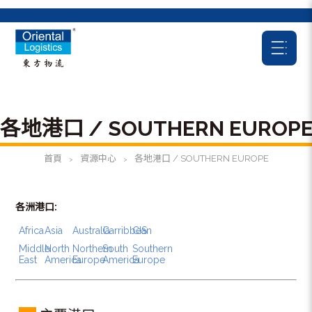
各地港口 / SOUTHERN EUROP
首頁
資源中心
各地港口 / SOUTHERN EUROPE
>
>
各洲港口:
Africa
Asia
Australia
Carribbean
CIS
Middle
North
Northern
South
Southern
East
America
Europe
America
Europe