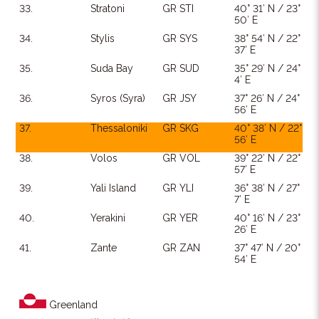
33.
Stratoni
GR STI
40° 31′ N / 23°
50′ E
34.
Stylis
GR SYS
38° 54′ N / 22°
37′ E
35.
Suda Bay
GR SUD
35° 29′ N / 24°
4′ E
36.
Syros (Syra)
GR JSY
37° 26′ N / 24°
56′ E
37.
Thessaloniki
GR SKG
40° 38′ N / 22°
56′ E
38.
Volos
GR VOL
39° 22′ N / 22°
57′ E
39.
Yali Island
GR YLI
36° 38′ N / 27°
7′ E
40.
Yerakini
GR YER
40° 16′ N / 23°
26′ E
41.
Zante
GR ZAN
37° 47′ N / 20°
54′ E
Greenland