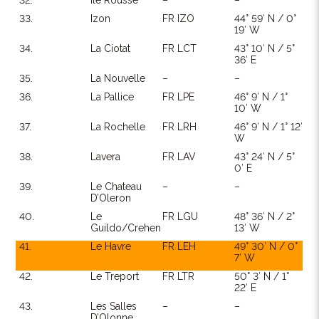
32.
Ile Rousse
–
–
33.
Izon
FR IZO
44° 59′ N / 0°
19′ W
34.
La Ciotat
FR LCT
43° 10′ N / 5°
36′ E
35.
La Nouvelle
–
–
36.
La Pallice
FR LPE
46° 9′ N / 1°
10′ W
37.
La Rochelle
FR LRH
46° 9′ N / 1° 12′
W
38.
Lavera
FR LAV
43° 24′ N / 5°
0′ E
39.
Le Chateau
–
–
D’Oleron
40.
Le
FR LGU
48° 36′ N / 2°
Guildo/Crehen
13′ W
41.
Le Havre
FR LEH
49° 30′ N / 0°
7′ W
42.
Le Treport
FR LTR
50° 3′ N / 1°
22′ E
43.
Les Salles
–
–
D’Olonne