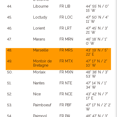
44.
Libourne
FR LIB
44° 55′ N / 0°
15′ W
45.
Loctudy
FR LOC
47° 50′ N / 4°
11′ W
46.
Lorient
FR LRT
47° 45′ N / 3°
21′ W
47.
Marans
FR MRN
46° 18′ N / 1°
0′ W
48.
Marseille
FR MRS
43° 19′ N / 5°
22′ E
49.
Montoir de
FR MTX
47° 17′ N / 2°
Bretagne
10′ W
50.
Morlaix
FR MXN
48° 38′ N / 3°
53′ W
51.
Nantes
FR NTE
47° 14′ N / 1°
34′ W
52.
Nice
FR NCE
43° 42′ N / 7°
17′ E
53.
Paimboeuf
FR PBF
47° 17′ N / 2° 2′
W
54.
Paimpol
FR PAI
48° 47′ N / 3°