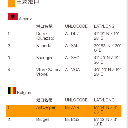
主要港口
Albania
港口名稱:
UNLOCODE:
LAT/LONG:
1.
Durres
AL DRZ
41° 19′ N / 19°
(Durazzo)
28′ E
2.
Sarande
AL SAR
39° 53′ N / 20°
0′ E
3.
Shengjin
AL SHG
41° 49′ N / 19°
36′ E
4.
Vlore (Valona,
AL VOA
40° 29′ N / 19°
Vlone)
29′ E
Belgium
港口名稱:
UNLOCODE:
LAT/LONG:
1.
Antwerpen
BE ANR
51° 14′ N / 4°
23′ E
2.
Bruges
BE BGS
51° 13′ N / 3°
13′ E