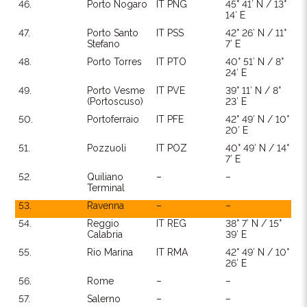
46.
Porto Nogaro
IT PNG
45° 41′ N / 13°
14′ E
47.
Porto Santo
IT PSS
42° 26′ N / 11°
Stefano
7′ E
48.
Porto Torres
IT PTO
40° 51′ N / 8°
24′ E
49.
Porto Vesme
IT PVE
39° 11′ N / 8°
(Portoscuso)
23′ E
50.
Portoferraio
IT PFE
42° 49′ N / 10°
20′ E
51.
Pozzuoli
IT POZ
40° 49′ N / 14°
7′ E
52.
Quiliano
–
–
Terminal
53.
Ravenna
–
–
54.
Reggio
IT REG
38° 7′ N / 15°
Calabria
39′ E
55.
Rio Marina
IT RMA
42° 49′ N / 10°
26′ E
56.
Rome
–
–
57.
Salerno
–
–