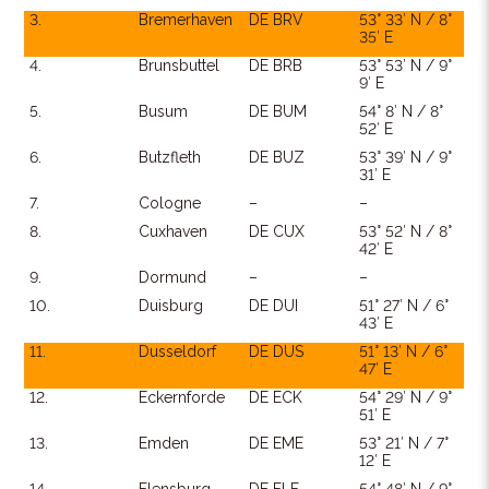
3.
Bremerhaven
DE BRV
53° 33′ N / 8°
35′ E
4.
Brunsbuttel
DE BRB
53° 53′ N / 9°
9′ E
5.
Busum
DE BUM
54° 8′ N / 8°
52′ E
6.
Butzfleth
DE BUZ
53° 39′ N / 9°
31′ E
7.
Cologne
–
–
8.
Cuxhaven
DE CUX
53° 52′ N / 8°
42′ E
9.
Dormund
–
–
10.
Duisburg
DE DUI
51° 27′ N / 6°
43′ E
11.
Dusseldorf
DE DUS
51° 13′ N / 6°
47′ E
12.
Eckernforde
DE ECK
54° 29′ N / 9°
51′ E
13.
Emden
DE EME
53° 21′ N / 7°
12′ E