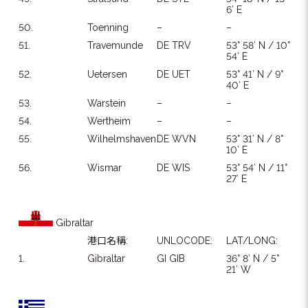
6′ E
50.
Toenning
–
–
51.
Travemunde
DE TRV
53° 58′ N / 10°
54′ E
52.
Uetersen
DE UET
53° 41′ N / 9°
40′ E
53.
Warstein
–
–
54.
Wertheim
–
–
55.
Wilhelmshaven
DE WVN
53° 31′ N / 8°
10′ E
56.
Wismar
DE WIS
53° 54′ N / 11°
27′ E
Gibraltar
港口名稱:
UNLOCODE:
LAT/LONG:
1.
Gibraltar
GI GIB
36° 8′ N / 5°
21′ W