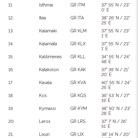
11.
Isthmia
GR ITM
37° 55′ N / 23°
0′ E
12.
Itea
GR ITA
38° 26′ N / 22°
25′ E
13.
Kalamaki
GR KLM
37° 55′ N / 23°
1′ E
14.
Kalamata
GR KLX
37° 55′ N / 23°
1′ E
15.
Kalilimenes
GR KLL
34° 55′ N / 24°
48′ E
16.
Katakolon
GR KAK
37° 39′ N / 21°
20′ E
17.
Kavala
GR KVA
40° 55′ N / 24°
25′ E
18.
Kos
GR KGS
36° 53′ N / 27°
19′ E
19.
Kymassi
GR KYM
38° 50′ N / 23°
28′ E
20.
Leros
GR LRS
37° 7′ N / 26°
51′ E
21.
Lixuri
GR LIX
38° 14′ N / 20°