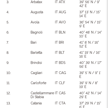
3.
Arbatax
IT ATX
39° 56′ N / 9°
42′ E
4.
Augusta
IT AUG
37° 13′ N / 15°
14′ E
5.
Avola
IT AVO
36° 54′ N / 15°
9′ E
6.
Bagnoli
IT BLN
40° 48′ N / 14°
10′ E
7.
Bari
IT BRI
41° 8′ N / 16°
52′ E
8.
Barletta
IT BLT
41° 19′ N / 16°
16′ E
9.
Brindisi
IT BDS
40° 39′ N / 17°
56′ E
10.
Cagliari
IT CAG
39° 5′ N / 9° 1′
E
11.
Carloforte
IT CLF
39° 9′ N / 8°
19′ E
12.
Castellammare
IT CAS
40° 42′ N / 14°
Di Stabia
29′ E
13.
Catania
IT CTA
37° 29′ N / 15°
6′ E