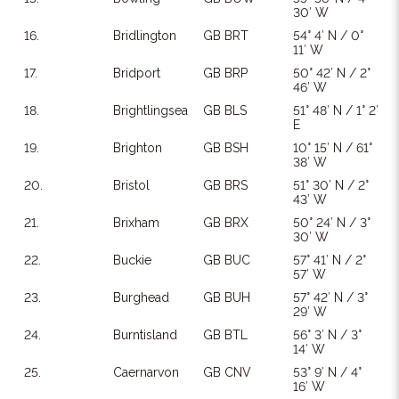
30′ W
16.
Bridlington
GB BRT
54° 4′ N / 0°
11′ W
17.
Bridport
GB BRP
50° 42′ N / 2°
46′ W
18.
Brightlingsea
GB BLS
51° 48′ N / 1° 2′
E
19.
Brighton
GB BSH
10° 15′ N / 61°
38′ W
20.
Bristol
GB BRS
51° 30′ N / 2°
43′ W
21.
Brixham
GB BRX
50° 24′ N / 3°
30′ W
22.
Buckie
GB BUC
57° 41′ N / 2°
57′ W
23.
Burghead
GB BUH
57° 42′ N / 3°
29′ W
24.
Burntisland
GB BTL
56° 3′ N / 3°
14′ W
25.
Caernarvon
GB CNV
53° 9′ N / 4°
16′ W