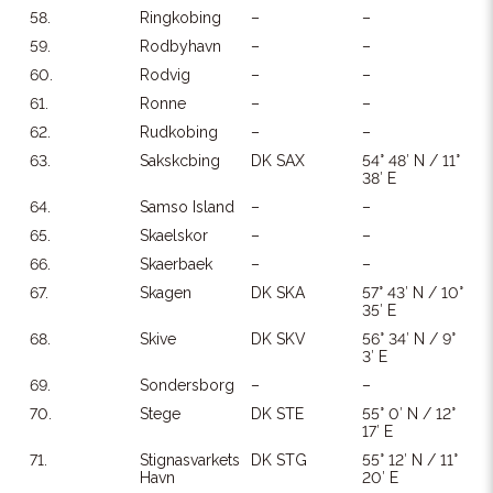
58.
Ringkobing
–
–
59.
Rodbyhavn
–
–
60.
Rodvig
–
–
61.
Ronne
–
–
62.
Rudkobing
–
–
63.
Sakskcbing
DK SAX
54° 48′ N / 11°
38′ E
64.
Samso Island
–
–
65.
Skaelskor
–
–
66.
Skaerbaek
–
–
67.
Skagen
DK SKA
57° 43′ N / 10°
35′ E
68.
Skive
DK SKV
56° 34′ N / 9°
3′ E
69.
Sondersborg
–
–
70.
Stege
DK STE
55° 0′ N / 12°
17′ E
71.
Stignasvarkets
DK STG
55° 12′ N / 11°
Havn
20′ E