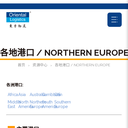
各地港口 / NORTHERN EUROP
首页
资源中心
各地港口 / NORTHERN EUROPE
>
>
各洲港口:
Africa
Asia
Australia
Carribbean
CIS
Middle
North
Northern
South
Southern
East
America
Europe
America
Europe