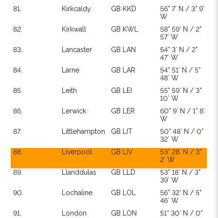
81.
Kirkcaldy
GB KKD
56° 7′ N / 3° 9′
W
82.
Kirkwall
GB KWL
58° 59′ N / 2°
57′ W
83.
Lancaster
GB LAN
54° 3′ N / 2°
47′ W
84.
Larne
GB LAR
54° 51′ N / 5°
48′ W
85.
Leith
GB LEI
55° 59′ N / 3°
10′ W
86.
Lerwick
GB LER
60° 9′ N / 1° 8′
W
87.
Littlehampton
GB LIT
50° 48′ N / 0°
32′ W
88.
Liverpool
GB LIV
53° 28′ N / 3°
2′ W
89.
Llanddulas
GB LLD
53° 18′ N / 3°
39′ W
90.
Lochaline
GB LOL
56° 32′ N / 5°
46′ W
91.
London
GB LON
51° 30′ N / 0°