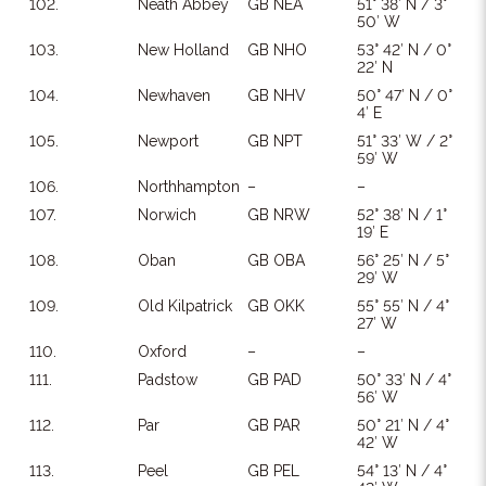
102.
Neath Abbey
GB NEA
51° 38′ N / 3°
50′ W
103.
New Holland
GB NHO
53° 42′ N / 0°
22′ N
104.
Newhaven
GB NHV
50° 47′ N / 0°
4′ E
105.
Newport
GB NPT
51° 33′ W / 2°
59′ W
106.
Northhampton
–
–
107.
Norwich
GB NRW
52° 38′ N / 1°
19′ E
108.
Oban
GB OBA
56° 25′ N / 5°
29′ W
109.
Old Kilpatrick
GB OKK
55° 55′ N / 4°
27′ W
110.
Oxford
–
–
111.
Padstow
GB PAD
50° 33′ N / 4°
56′ W
112.
Par
GB PAR
50° 21′ N / 4°
42′ W
113.
Peel
GB PEL
54° 13′ N / 4°