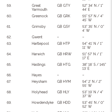
59.
Great
GB GTY
52° 34′ N / 1°
Yarmouth
44′ E
60.
Greenock
GB GRK
55° 57′ N / 4°
45′ W
61.
Grimsby
GB GSY
53° 35′ N / 0°
4′ W
62.
Gwent
–
–
63.
Hartlepool
GB HTP
54° 41′ N / 1°
11′ W
64.
Harwich
GB HRW
51° 57′ N / 1°
17′ E
65.
Hastings
GB HTG
38° 18′ S / 145°
13′ E
66.
Hayes
–
–
67.
Heysham
GB HYM
54° 2′ N / 2°
55′ W
68.
Holyhead
GB HLY
53° 19′ N / 4°
37′ W
69.
Howdendyke
GB HDD
53° 45′ N / 0°
52′ W