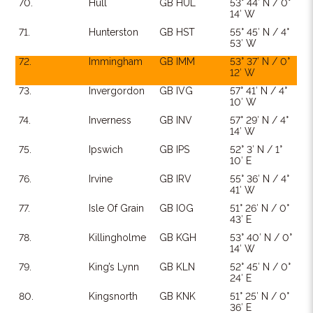
70.
Hull
GB HUL
53° 44′ N / 0°
14′ W
71.
Hunterston
GB HST
55° 45′ N / 4°
53′ W
72.
Immingham
GB IMM
53° 37′ N / 0°
12′ W
73.
Invergordon
GB IVG
57° 41′ N / 4°
10′ W
74.
Inverness
GB INV
57° 29′ N / 4°
14′ W
75.
Ipswich
GB IPS
52° 3′ N / 1°
10′ E
76.
Irvine
GB IRV
55° 36′ N / 4°
41′ W
77.
Isle Of Grain
GB IOG
51° 26′ N / 0°
43′ E
78.
Killingholme
GB KGH
53° 40′ N / 0°
14′ W
79.
King’s Lynn
GB KLN
52° 45′ N / 0°
24′ E
80.
Kingsnorth
GB KNK
51° 25′ N / 0°
36′ E