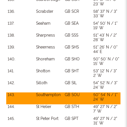
23′ W
136.
Scrabster
GB SCR
58° 37′ N / 3°
33′ W
137.
Seaham
GB SEA
54° 50′ N / 1°
19′ W
138.
Sharpness
GB SSS
51° 43′ N / 2°
28′ W
139.
Sheerness
GB SHS
51° 26′ N / 0°
44′ E
140.
Shoreham
GB SHO
50° 50′ N / 0°
15′ W
141.
Shotton
GB SHT
53° 12′ N / 3°
2′ W
142.
Silloth
GB SIL
54° 52′ N / 3°
24′ W
143.
Southampton
GB SOU
50° 54′ N / 1°
24′ W
144.
St Helier
GB STH
49° 27′ N / 2°
7′ W
145.
St Peter Port
GB SPT
49° 27′ N / 2°
31′ W