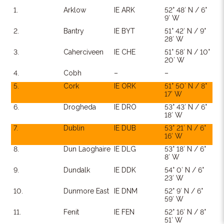
1.
Arklow
IE ARK
52° 48′ N / 6°
9′ W
2.
Bantry
IE BYT
51° 42′ N / 9°
28′ W
3.
Caherciveen
IE CHE
51° 58′ N / 10°
20′ W
4.
Cobh
–
–
5.
Cork
IE ORK
51° 50′ N / 8°
17′ W
6.
Drogheda
IE DRO
53° 43′ N / 6°
18′ W
7.
Dublin
IE DUB
53° 21′ N / 6°
16′ W
8.
Dun Laoghaire
IE DLG
53° 18′ N / 6°
8′ W
9.
Dundalk
IE DDK
54° 0′ N / 6°
23′ W
10.
Dunmore East
IE DNM
52° 9′ N / 6°
59′ W
11.
Fenit
IE FEN
52° 16′ N / 8°
51′ W