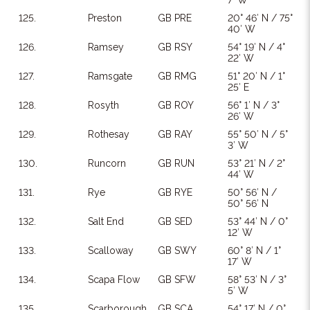
7′ W
125.
Preston
GB PRE
20° 46′ N / 75°
40′ W
126.
Ramsey
GB RSY
54° 19′ N / 4°
22′ W
127.
Ramsgate
GB RMG
51° 20′ N / 1°
25′ E
128.
Rosyth
GB ROY
56° 1′ N / 3°
26′ W
129.
Rothesay
GB RAY
55° 50′ N / 5°
3′ W
130.
Runcorn
GB RUN
53° 21′ N / 2°
44′ W
131.
Rye
GB RYE
50° 56′ N /
50° 56′ N
132.
Salt End
GB SED
53° 44′ N / 0°
12′ W
133.
Scalloway
GB SWY
60° 8′ N / 1°
17′ W
134.
Scapa Flow
GB SFW
58° 53′ N / 3°
5′ W
135.
Scarborough
GB SCA
54° 17′ N / 0°