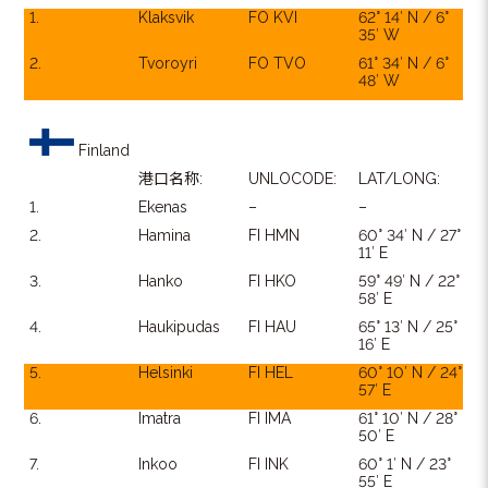
1.
Klaksvik
FO KVI
62° 14′ N / 6°
35′ W
2.
Tvoroyri
FO TVO
61° 34′ N / 6°
48′ W
Finland
港口名称:
UNLOCODE:
LAT/LONG:
1.
Ekenas
–
–
2.
Hamina
FI HMN
60° 34′ N / 27°
11′ E
3.
Hanko
FI HKO
59° 49′ N / 22°
58′ E
4.
Haukipudas
FI HAU
65° 13′ N / 25°
16′ E
5.
Helsinki
FI HEL
60° 10′ N / 24°
57′ E
6.
Imatra
FI IMA
61° 10′ N / 28°
50′ E
7.
Inkoo
FI INK
60° 1′ N / 23°
55′ E