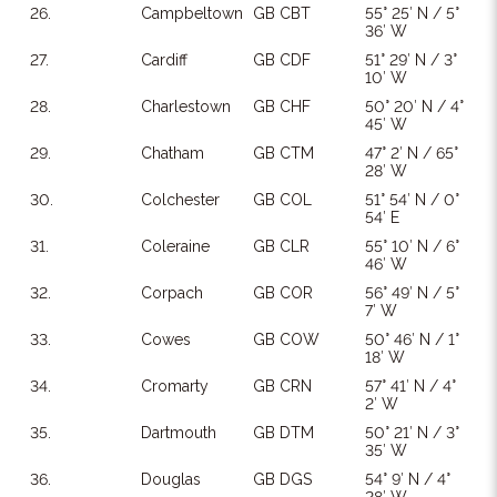
26.
Campbeltown
GB CBT
55° 25′ N / 5°
36′ W
27.
Cardiff
GB CDF
51° 29′ N / 3°
10′ W
28.
Charlestown
GB CHF
50° 20′ N / 4°
45′ W
29.
Chatham
GB CTM
47° 2′ N / 65°
28′ W
30.
Colchester
GB COL
51° 54′ N / 0°
54′ E
31.
Coleraine
GB CLR
55° 10′ N / 6°
46′ W
32.
Corpach
GB COR
56° 49′ N / 5°
7′ W
33.
Cowes
GB COW
50° 46′ N / 1°
18′ W
34.
Cromarty
GB CRN
57° 41′ N / 4°
2′ W
35.
Dartmouth
GB DTM
50° 21′ N / 3°
35′ W
36.
Douglas
GB DGS
54° 9′ N / 4°