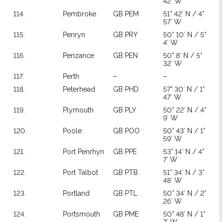
42′ W
114.
Pembroke
GB PEM
51° 42′ N / 4°
57′ W
115.
Penryn
GB PRY
50° 10′ N / 5°
4′ W
116.
Penzance
GB PEN
50° 8′ N / 5°
32′ W
117.
Perth
–
–
118.
Peterhead
GB PHD
57° 30′ N / 1°
47′ W
119.
Plymouth
GB PLY
50° 22′ N / 4°
9′ W
120.
Poole
GB POO
50° 43′ N / 1°
59′ W
121.
Port Penrhyn
GB PPE
53° 14′ N / 4°
7′ W
122.
Port Talbot
GB PTB
51° 34′ N / 3°
48′ W
123.
Portland
GB PTL
50° 34′ N / 2°
26′ W
124.
Portsmouth
GB PME
50° 48′ N / 1°