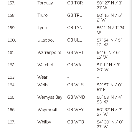
157.
Torquay
GB TOR
50° 27′ N / 3°
31′ W
158.
Truro
GB TRU
50° 15′ N / 5°
2′ W
159.
Tyne
GB TYN
55° 1′ N / 1° 24′
W
160.
Ullapool
GB ULL
57° 54′ N / 5°
10′ W
161.
Warrenpoint
GB WPT
54° 6′ N / 6°
15′ W
162.
Watchet
GB WAT
51° 11′ N / 3°
20′ W
163.
Wear
–
–
164.
Wells
GB WLS
52° 57′ N / 0°
51′ E
165.
Wemyss Bay
GB WMB
55° 53′ N / 4°
53′ W
166.
Weymouth
GB WEY
50° 37′ N / 2°
27′ W
167.
Whitby
GB WTB
54° 30′ N / 0°
37′ W