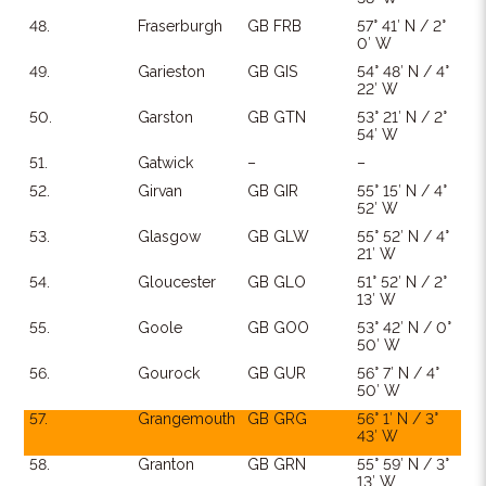
48.
Fraserburgh
GB FRB
57° 41′ N / 2°
0′ W
49.
Garieston
GB GIS
54° 48′ N / 4°
22′ W
50.
Garston
GB GTN
53° 21′ N / 2°
54′ W
51.
Gatwick
–
–
52.
Girvan
GB GIR
55° 15′ N / 4°
52′ W
53.
Glasgow
GB GLW
55° 52′ N / 4°
21′ W
54.
Gloucester
GB GLO
51° 52′ N / 2°
13′ W
55.
Goole
GB GOO
53° 42′ N / 0°
50′ W
56.
Gourock
GB GUR
56° 7′ N / 4°
50′ W
57.
Grangemouth
GB GRG
56° 1′ N / 3°
43′ W
58.
Granton
GB GRN
55° 59′ N / 3°
13′ W