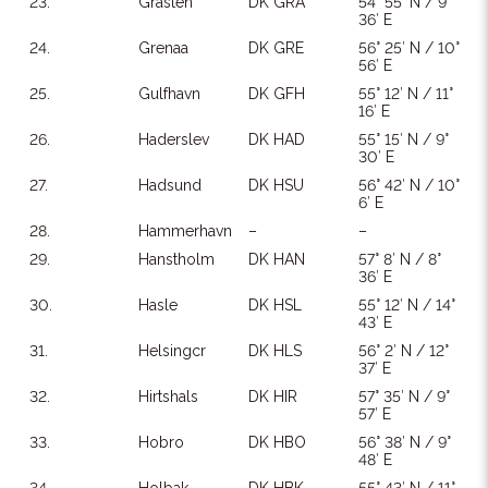
23.
Grasten
DK GRA
54° 55′ N / 9°
36′ E
24.
Grenaa
DK GRE
56° 25′ N / 10°
56′ E
25.
Gulfhavn
DK GFH
55° 12′ N / 11°
16′ E
26.
Haderslev
DK HAD
55° 15′ N / 9°
30′ E
27.
Hadsund
DK HSU
56° 42′ N / 10°
6′ E
28.
Hammerhavn
–
–
29.
Hanstholm
DK HAN
57° 8′ N / 8°
36′ E
30.
Hasle
DK HSL
55° 12′ N / 14°
43′ E
31.
Helsingcr
DK HLS
56° 2′ N / 12°
37′ E
32.
Hirtshals
DK HIR
57° 35′ N / 9°
57′ E
33.
Hobro
DK HBO
56° 38′ N / 9°
48′ E