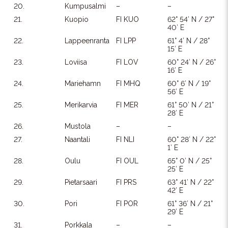
20.
Kumpusalmi
–
–
21.
Kuopio
FI KUO
62° 54′ N / 27°
40′ E
22.
Lappeenranta
FI LPP
61° 4′ N / 28°
15′ E
23.
Loviisa
FI LOV
60° 24′ N / 26°
16′ E
24.
Mariehamn
FI MHQ
60° 6′ N / 19°
56′ E
25.
Merikarvia
FI MER
61° 50′ N / 21°
28′ E
26.
Mustola
–
–
27.
Naantali
FI NLI
60° 28′ N / 22°
1′ E
28.
Oulu
FI OUL
65° 0′ N / 25°
25′ E
29.
Pietarsaari
FI PRS
63° 41′ N / 22°
42′ E
30.
Pori
FI POR
61° 36′ N / 21°
29′ E
31.
Porkkala
–
–