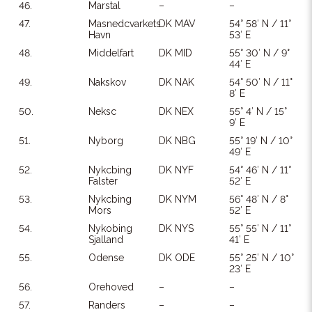
46.
Marstal
–
–
47.
Masnedcvarkets
DK MAV
54° 58′ N / 11°
Havn
53′ E
48.
Middelfart
DK MID
55° 30′ N / 9°
44′ E
49.
Nakskov
DK NAK
54° 50′ N / 11°
8′ E
50.
Neksc
DK NEX
55° 4′ N / 15°
9′ E
51.
Nyborg
DK NBG
55° 19′ N / 10°
49′ E
52.
Nykcbing
DK NYF
54° 46′ N / 11°
Falster
52′ E
53.
Nykcbing
DK NYM
56° 48′ N / 8°
Mors
52′ E
54.
Nykobing
DK NYS
55° 55′ N / 11°
Sjalland
41′ E
55.
Odense
DK ODE
55° 25′ N / 10°
23′ E
56.
Orehoved
–
–
57.
Randers
–
–