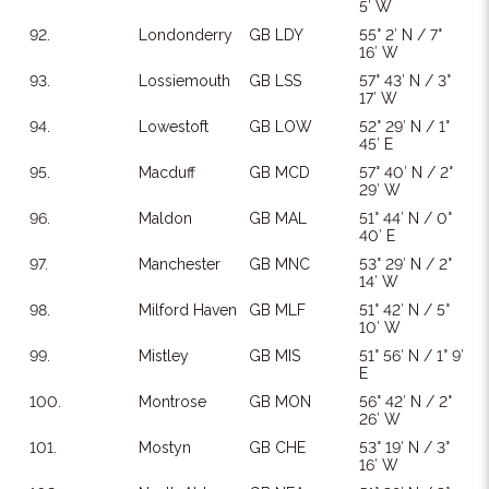
5′ W
92.
Londonderry
GB LDY
55° 2′ N / 7°
16′ W
93.
Lossiemouth
GB LSS
57° 43′ N / 3°
17′ W
94.
Lowestoft
GB LOW
52° 29′ N / 1°
45′ E
95.
Macduff
GB MCD
57° 40′ N / 2°
29′ W
96.
Maldon
GB MAL
51° 44′ N / 0°
40′ E
97.
Manchester
GB MNC
53° 29′ N / 2°
14′ W
98.
Milford Haven
GB MLF
51° 42′ N / 5°
10′ W
99.
Mistley
GB MIS
51° 56′ N / 1° 9′
E
100.
Montrose
GB MON
56° 42′ N / 2°
26′ W
101.
Mostyn
GB CHE
53° 19′ N / 3°
16′ W