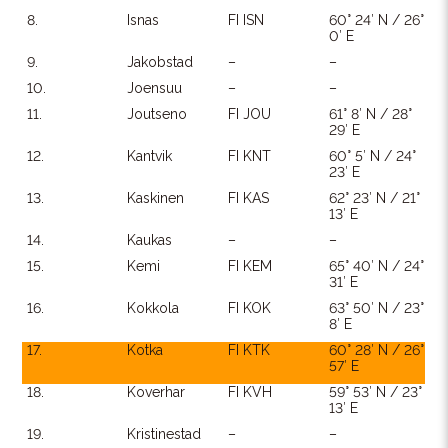
8.
Isnas
FI ISN
60° 24′ N / 26°
0′ E
9.
Jakobstad
–
–
10.
Joensuu
–
–
11.
Joutseno
FI JOU
61° 8′ N / 28°
29′ E
12.
Kantvik
FI KNT
60° 5′ N / 24°
23′ E
13.
Kaskinen
FI KAS
62° 23′ N / 21°
13′ E
14.
Kaukas
–
–
15.
Kemi
FI KEM
65° 40′ N / 24°
31′ E
16.
Kokkola
FI KOK
63° 50′ N / 23°
8′ E
17.
Kotka
FI KTK
60° 28′ N / 26°
57′ E
18.
Koverhar
FI KVH
59° 53′ N / 23°
13′ E
19.
Kristinestad
–
–