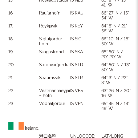
15.
Neskaupstadur
IS NES
65° 9′ N / 13°
41′ W
16.
Raufarhofn
IS RAU
66° 27′ N / 15°
54′ W
17.
Reykjavik
IS REY
64° 8′ N / 21°
56′ W
18.
Siglufjordur –
IS SIG
66° 10′ N / 18°
hofn
50′ W
19.
Skagastrond
IS SKA
65° 50′ N /
20° 20′ W
20.
Stodhvarfjordur
IS STD
64° 50′ N / 13°
50′ W
21.
Straumsvik
IS STR
64° 3′ N / 22°
3′ W
22.
Vestmannaeyjar
IS VES
63° 26′ N / 20°
– hofn
16′ W
23.
Vopnafjordur
IS VPN
65° 45′ N / 14°
49′ W
Ireland
港口名称:
UNLOCODE:
LAT/LONG: