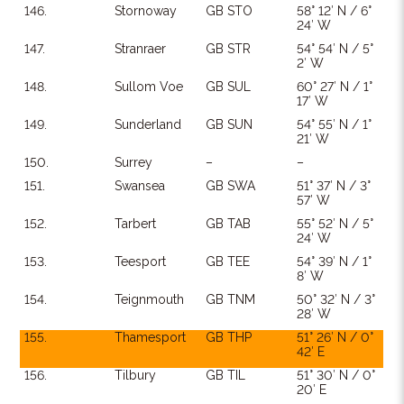
146.
Stornoway
GB STO
58° 12′ N / 6°
24′ W
147.
Stranraer
GB STR
54° 54′ N / 5°
2′ W
148.
Sullom Voe
GB SUL
60° 27′ N / 1°
17′ W
149.
Sunderland
GB SUN
54° 55′ N / 1°
21′ W
150.
Surrey
–
–
151.
Swansea
GB SWA
51° 37′ N / 3°
57′ W
152.
Tarbert
GB TAB
55° 52′ N / 5°
24′ W
153.
Teesport
GB TEE
54° 39′ N / 1°
8′ W
154.
Teignmouth
GB TNM
50° 32′ N / 3°
28′ W
155.
Thamesport
GB THP
51° 26′ N / 0°
42′ E
156.
Tilbury
GB TIL
51° 30′ N / 0°
20′ E