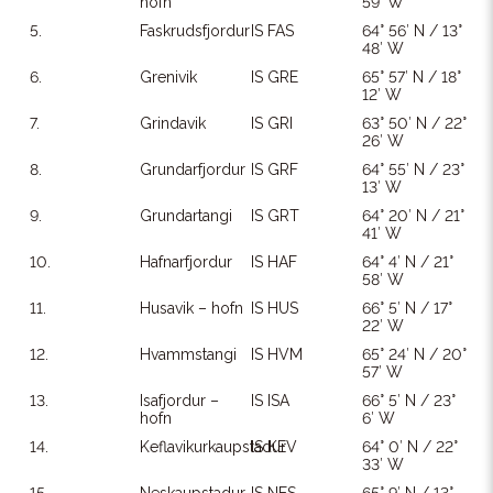
hofn
59′ W
5.
Faskrudsfjordur
IS FAS
64° 56′ N / 13°
48′ W
6.
Grenivik
IS GRE
65° 57′ N / 18°
12′ W
7.
Grindavik
IS GRI
63° 50′ N / 22°
26′ W
8.
Grundarfjordur
IS GRF
64° 55′ N / 23°
13′ W
9.
Grundartangi
IS GRT
64° 20′ N / 21°
41′ W
10.
Hafnarfjordur
IS HAF
64° 4′ N / 21°
58′ W
11.
Husavik – hofn
IS HUS
66° 5′ N / 17°
22′ W
12.
Hvammstangi
IS HVM
65° 24′ N / 20°
57′ W
13.
Isafjordur –
IS ISA
66° 5′ N / 23°
hofn
6′ W
14.
Keflavikurkaupstadur
IS KEV
64° 0′ N / 22°
33′ W