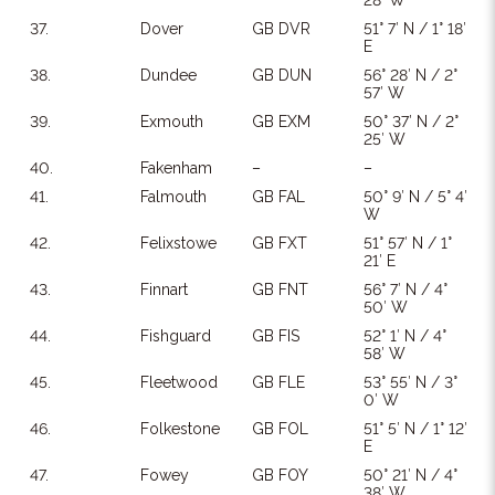
28′ W
37.
Dover
GB DVR
51° 7′ N / 1° 18′
E
38.
Dundee
GB DUN
56° 28′ N / 2°
57′ W
39.
Exmouth
GB EXM
50° 37′ N / 2°
25′ W
40.
Fakenham
–
–
41.
Falmouth
GB FAL
50° 9′ N / 5° 4′
W
42.
Felixstowe
GB FXT
51° 57′ N / 1°
21′ E
43.
Finnart
GB FNT
56° 7′ N / 4°
50′ W
44.
Fishguard
GB FIS
52° 1′ N / 4°
58′ W
45.
Fleetwood
GB FLE
53° 55′ N / 3°
0′ W
46.
Folkestone
GB FOL
51° 5′ N / 1° 12′
E
47.
Fowey
GB FOY
50° 21′ N / 4°
38′ W