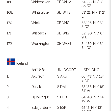
168.
Whitehaven
GB WHV
54° 33′ N / 3°
36′ W
169.
Whitstable
GB WTS
51° 21′ N / 1° 2′
E
170.
Wick
GB WIC
58° 26′ N / 3°
5′ W
171.
Wisbech
GB WIS
52° 30′ N / 0°
9′ E
172.
Workington
GB WOR
54° 39′ N / 3°
34′ W
Iceland
港口名称:
UNLOCODE:
LAT/LONG:
1.
Akureyri
IS AKU
65° 41′ N / 18°
3′ W
2.
Dalvik
IS DAL
65° 58′ N / 18°
31′ W
3.
Djupivogur
IS DJU
64° 40′ N / 14°
15′ W
4.
Eskifjordur –
IS ESK
65° 5′ N / 13°