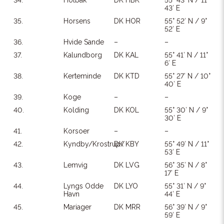
34.
Holbak
DK HBK
55° 43′ N / 11°
43′ E
35.
Horsens
DK HOR
55° 52′ N / 9°
52′ E
36.
Hvide Sande
–
–
37.
Kalundborg
DK KAL
55° 41′ N / 11°
6′ E
38.
Kerteminde
DK KTD
55° 27′ N / 10°
40′ E
39.
Koge
–
–
40.
Kolding
DK KOL
55° 30′ N / 9°
30′ E
41.
Korsoer
–
–
42.
Kyndby/Krostrup/
DK KBY
55° 49′ N / 11°
53′ E
43.
Lemvig
DK LVG
56° 35′ N / 8°
17′ E
44.
Lyngs Odde
DK LYO
55° 31′ N / 9°
Havn
44′ E
45.
Mariager
DK MRR
56° 39′ N / 9°
59′ E