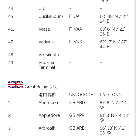
15′ E
44.
Uto
–
–
45.
Uusikaupunki
FI UKI
60° 48′ N / 21°
24′ E
46.
Vaasa
FI VAA
63° 6′ N / 21°
36′ E
47.
Varkaus
FI VRK
62° 17′ N / 27°
44′ E
48.
Veilsiluoto
–
–
49.
Vuoksen
–
–
Terminal
Great Britain (UK)
港口名称:
UNLOCODE:
LAT/LONG:
1.
Aberdeen
GB ABD
57° 8′ N / 2° 4′
W
2.
Appledore
GB APP
51° 3′ N / 4° 12′
W
3.
Arbroath
GB ARB
56° 33′ N / 2°
35′ W