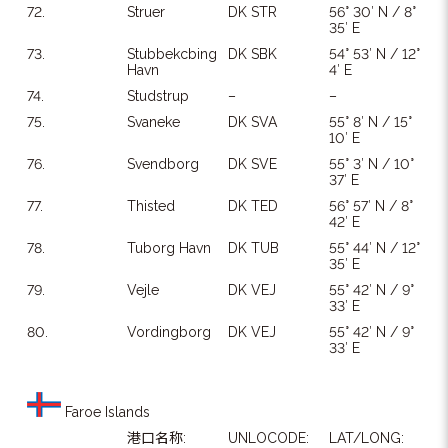
72.
Struer
DK STR
56° 30′ N / 8°
35′ E
73.
Stubbekcbing
DK SBK
54° 53′ N / 12°
Havn
4′ E
74.
Studstrup
–
–
75.
Svaneke
DK SVA
55° 8′ N / 15°
10′ E
76.
Svendborg
DK SVE
55° 3′ N / 10°
37′ E
77.
Thisted
DK TED
56° 57′ N / 8°
42′ E
78.
Tuborg Havn
DK TUB
55° 44′ N / 12°
35′ E
79.
Vejle
DK VEJ
55° 42′ N / 9°
33′ E
80.
Vordingborg
DK VEJ
55° 42′ N / 9°
33′ E
Faroe Islands
港口名称:
UNLOCODE:
LAT/LONG: