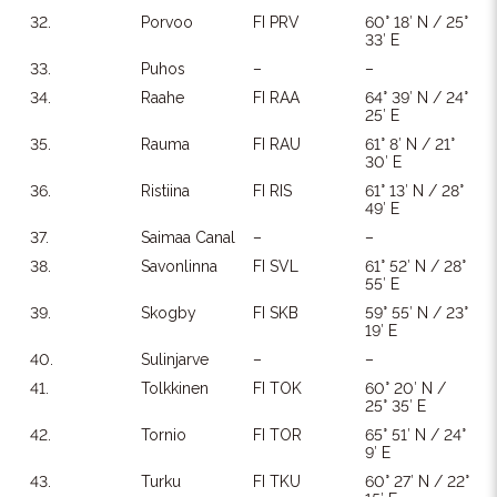
32.
Porvoo
FI PRV
60° 18′ N / 25°
33′ E
33.
Puhos
–
–
34.
Raahe
FI RAA
64° 39′ N / 24°
25′ E
35.
Rauma
FI RAU
61° 8′ N / 21°
30′ E
36.
Ristiina
FI RIS
61° 13′ N / 28°
49′ E
37.
Saimaa Canal
–
–
38.
Savonlinna
FI SVL
61° 52′ N / 28°
55′ E
39.
Skogby
FI SKB
59° 55′ N / 23°
19′ E
40.
Sulinjarve
–
–
41.
Tolkkinen
FI TOK
60° 20′ N /
25° 35′ E
42.
Tornio
FI TOR
65° 51′ N / 24°
9′ E
43.
Turku
FI TKU
60° 27′ N / 22°