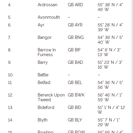
4.
Ardrossan
GB ARD
55° 38′ N / 4°
49′ W
5.
Avonmouth
–
–
6.
Ayr
GB AYR
55° 28′ N / 4°
39′ W
7.
Bangor
GB BNG
54° 39′ N / 5°
40′ W
8.
Barrow In
GB BIF
54° 6′ N / 3°
Furness
13′ W
9.
Barry
GB BAD
51° 23′ N / 3°
16′ W
10.
Battle
–
–
11.
Belfast
GB BEL
54° 36′ N / 5°
56′ W
12.
Berwick Upon
GB BWK
56° 46′ N / 1°
Tweed
59′ W
13.
Bideford
GB BID
51° 1′ N / 4° 12′
W
14.
Blyth
GB BLY
55° 7′ N / 1°
29′ W
15.
Bowling
GB BOW
55° 56′ N / 4°