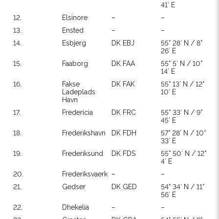
41′ E
12.
Elsinore
–
–
13.
Ensted
–
–
14.
Esbjerg
DK EBJ
55° 28′ N / 8°
26′ E
15.
Faaborg
DK FAA
55° 5′ N / 10°
14′ E
16.
Fakse
DK FAK
55° 13′ N / 12°
Ladeplads
10′ E
Havn
17.
Fredericia
DK FRC
55° 33′ N / 9°
45′ E
18.
Frederikshavn
DK FDH
57° 28′ N / 10°
33′ E
19.
Frederiksund
DK FDS
55° 50′ N / 12°
4′ E
20.
Frederiksvaerk
–
–
21.
Gedser
DK GED
54° 34′ N / 11°
56′ E
22.
Dhekelia
–
–