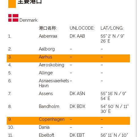
主要港口
Denmark
港口名称:
UNLOCODE:
LAT/LONG:
1.
Aabenraa
DK AAB
55° 2′ N / 9°
26′ E
2.
Aalborg
–
–
3.
Aarhus
–
–
4.
Aeroskobing
–
–
5.
Allinge
–
–
6.
Asnaesvaerkets
–
–
Havn
7.
Assens
DK ASN
55° 16′ N / 9°
54′ E
8.
Bandholm
DK BDX
54° 50′ N / 11°
30′ E
9.
Copenhagen
–
–
10.
Dania
–
–
11.
Ebeltoft
DK EBT
56° 11′ N / 10°